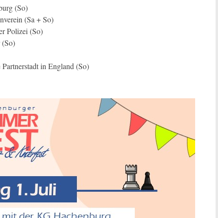
urg (So)
verein (Sa + So)
r Polizei (So)
 (So)
 Partnerstadt in England (So)