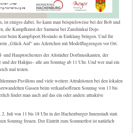
n, ist einiges dabei. So kann man beispielsweise bei der Bob und
n, die Kampfkunst der Samurai bei Zanshinkai Dojo
eist beim Kampfsport Hosindo in Einklang bringen. Und für
verein „Glück Auf“ aus Ailertchen mit Modelflugzeugen vor Ort.
d- und Hauptorchesters der Altstädter Dorfmusikanten, der
le und der Hakijus– alle am Sonntag ab 11 Uhr. Und wer mal ein
eich mal testen.
emmer-Pavillons und viele weitere Attraktionen bei den lokalen
 verwandelten Gassen beim verkaufsoffenen Sonntag von 13 bis
rlich findet man auch auf das ein oder andere attraktive
2. Juli von 11 bis 18 Uhr in der Hachenburger Innenstadt statt.
en Sonntag freuen. Der Eintritt zum Sommerfest ist natürlich