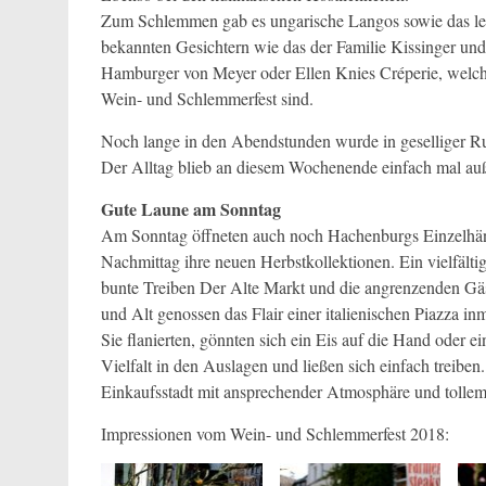
Zum Schlemmen gab es ungarische Langos sowie das l
bekannten Gesichtern wie das der Familie Kissinger u
Hamburger von Meyer oder Ellen Knies Créperie, welch
Wein- und Schlemmerfest sind.
Noch lange in den Abendstunden wurde in geselliger Ru
Der Alltag blieb an diesem Wochenende einfach mal auß
Gute Laune am Sonntag
Am Sonntag öffneten auch noch Hachenburgs Einzelhänd
Nachmittag ihre neuen Herbstkollektionen. Ein vielfält
bunte Treiben Der Alte Markt und die angrenzenden Gäs
und Alt genossen das Flair einer italienischen Piazza in
Sie flanierten, gönnten sich ein Eis auf die Hand oder e
Vielfalt in den Auslagen und ließen sich einfach treibe
Einkaufsstadt mit ansprechender Atmosphäre und tolle
Impressionen vom Wein- und Schlemmerfest 2018: